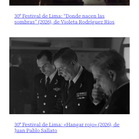
30° Festival de Lima: “Donde nacen las
sombras” (2026), de Violeta Rodríguez Ríos
30° Festival de Lima: «Hangar rojo» (2026), de
Juan Pablo Sallato