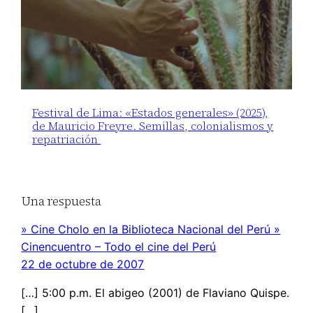
Festival de Lima: «Estados generales» (2025),
de Mauricio Freyre. Semillas, colonialismos y
repatriación
Una respuesta
» Cine Cholo en la Biblioteca Nacional del Perú »
Cinencuentro – Todo el cine del Perú
22 de octubre de 2007
[…] 5:00 p.m. El abigeo (2001) de Flaviano Quispe.
[…]