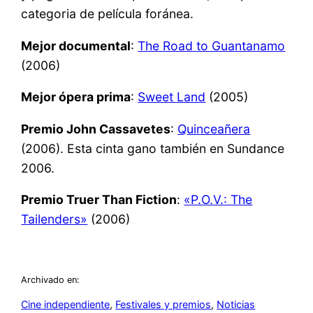
categoria de película foránea.
Mejor documental
:
The Road to Guantanamo
(2006)
Mejor ópera prima
:
Sweet Land
(2005)
Premio John Cassavetes
:
Quinceañera
(2006). Esta cinta gano también en Sundance
2006.
Premio Truer Than Fiction
:
«P.O.V.: The
Tailenders»
(2006)
Archivado en:
Cine independiente
, 
Festivales y premios
, 
Noticias