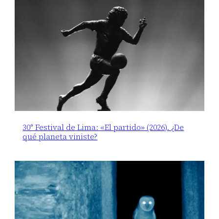
30° Festival de Lima: «El partido» (2026). ¿De
qué planeta viniste?