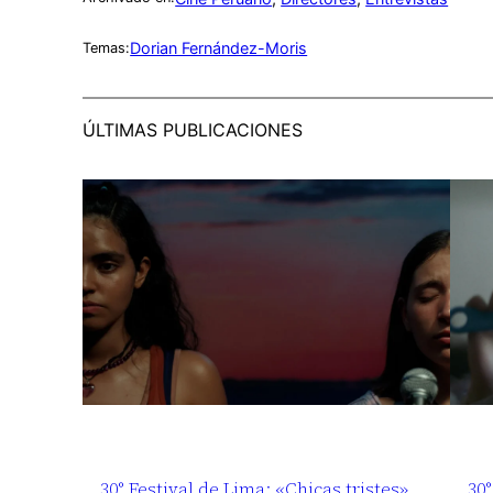
Dorian Fernández-Moris
Temas:
ÚLTIMAS PUBLICACIONES
30° Festival de Lima: «Chicas tristes»
30°