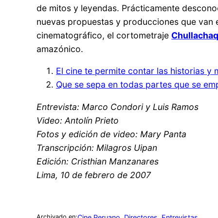
de mitos y leyendas. Prácticamente desconoci
nuevas propuestas y producciones que van e
cinematográfico, el cortometraje
Chullachaq
amazónico.
El cine te permite contar las historias y 
Que se sepa en todas partes que se em
Entrevista: Marco Condori y Luis Ramos
Video: Antolín Prieto
Fotos y edición de video: Mary Panta
Transcripción: Milagros Uipan
Edición: Cristhian Manzanares
Lima, 10 de febrero de 2007
Cine Peruano
, 
Directores
, 
Entrevistas
Archivado en: