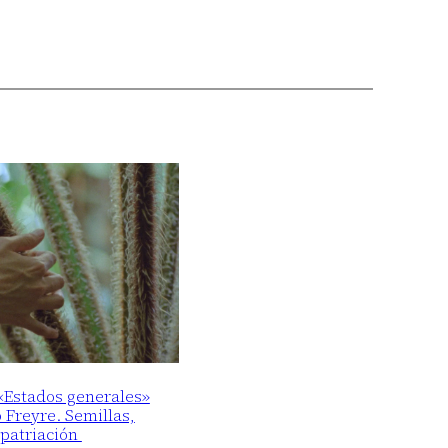
 «Estados generales»
o Freyre. Semillas,
epatriación