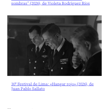
sombras” (2026), de Violeta Rodríguez Ríos
30° Festival de Lima: «Hangar rojo» (2026), de
Juan Pablo Sallato