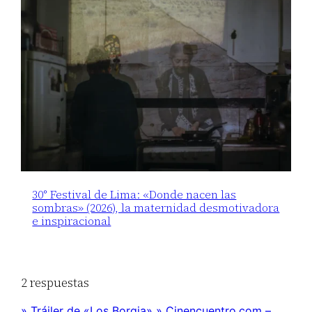
30° Festival de Lima: «Donde nacen las
sombras» (2026), la maternidad desmotivadora
e inspiracional
2 respuestas
» Tráiler de «Los Borgia» » Cinencuentro.com –