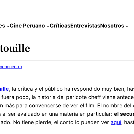
es
Cine Peruano
Críticas
Entrevistas
Nosotros
touille
inencuentro
ille
, la crítica y el público ha respondido muy bien, h
si fuera poco, la historia del pericote cheff viene ant
ón más para convencerse de ver el film. El nombre del
 al ser evaluado en una materia en particular:
el secu
icado. No tiene pierde, el corto lo pueden ver
aquí
, has