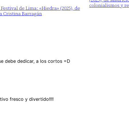
colonialismos y r
 Festival de Lima: «Hiedra» (2025), de
a Cristina Barragán
 se debe dedicar, a los cortos =D
ivo fresco y divertido!!!!