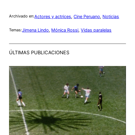
Actores y actrices
, 
Cine Peruano
, 
Noticias
Archivado en:
Jimena Lindo
, 
Mónica Rossi
, 
Vidas paralelas
Temas:
ÚLTIMAS PUBLICACIONES