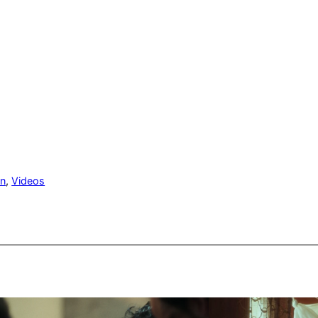
ón
, 
Videos