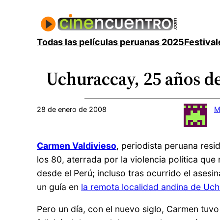
Saltar
al
contenido
Todas las películas peruanas 2025
Festival
Uchuraccay, 25 años d
28 de enero de 2008
M
Carmen Valdivieso
, periodista peruana res
los 80, aterrada por la violencia política qu
desde el Perú; incluso tras ocurrido el ases
un guía en
la remota localidad andina de Uc
Pero un día, con el nuevo siglo, Carmen tuvo