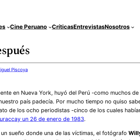
es
Cine Peruano
Críticas
Entrevistas
Nosotros
espués
iguel Piscoya
idente en Nueva York, huyó del Perú -como muchos de 
e nuestro país padecía. Por mucho tiempo no quiso sabe
inato de los ocho periodistas -cinco de los cuales ha
huraccay un 26 de enero de 1983
.
 un sueño donde una de las víctimas, el fotógrafo
Will