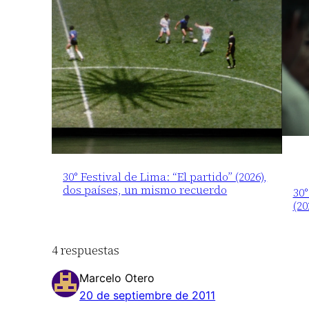
30° Festival de Lima: “El partido” (2026),
dos países, un mismo recuerdo
30°
(20
4 respuestas
Marcelo Otero
20 de septiembre de 2011