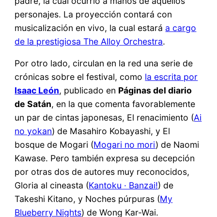
padre, la cual ocurrió a manos de aquellos
personajes. La proyección contará con
musicalización en vivo, la cual estará
a cargo
de la prestigiosa The Alloy Orchestra
.
Por otro lado, circulan en la red una serie de
crónicas sobre el festival, como
la escrita por
Isaac León
, publicado en
Páginas del diario
de Satán
, en la que comenta favorablemente
un par de cintas japonesas, El renacimiento (
Ai
no yokan
) de Masahiro Kobayashi, y El
bosque de Mogari (
Mogari no mori
) de Naomi
Kawase. Pero también expresa su decepción
por otras dos de autores muy reconocidos,
Gloria al cineasta (
Kantoku · Banzai!
) de
Takeshi Kitano, y Noches púrpuras (
My
Blueberry Nights
) de Wong Kar-Wai.