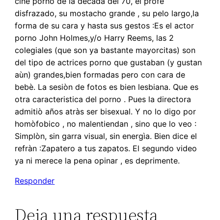
cine porno de la dècada del 70, el profe
disfrazado, su mostacho grande , su pelo largo,la
forma de su cara y hasta sus gestos :Es el actor
porno John Holmes,y/o Harry Reems, las 2
colegiales (que son ya bastante mayorcitas) son
del tipo de actrices porno que gustaban (y gustan
aùn) grandes,bien formadas pero con cara de
bebè. La sesiòn de fotos es bien lesbiana. Que es
otra caracteristica del porno . Pues la directora
admitiò años atràs ser bisexual. Y no lo digo por
homòfobico , no malentiendan , sino que lo veo :
Simplòn, sin garra visual, sin energìa. Bien dice el
refràn :Zapatero a tus zapatos. El segundo video
ya ni merece la pena opinar , es deprimente.
Responder
Deja una respuesta