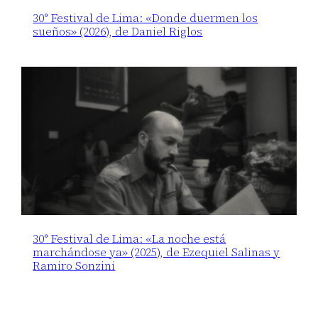
30° Festival de Lima: «Donde duermen los
sueños» (2026), de Daniel Riglos
30° Festival de Lima: «La noche está
marchándose ya» (2025), de Ezequiel Salinas y
Ramiro Sonzini