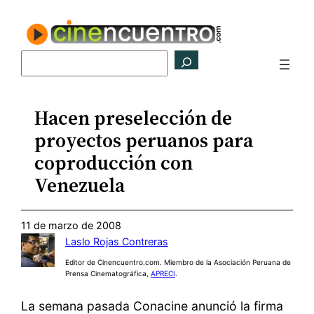
Saltar
al
contenido
Buscar
Hacen preselección de
proyectos peruanos para
coproducción con
Venezuela
11 de marzo de 2008
Laslo Rojas Contreras
Editor de Cinencuentro.com. Miembro de la Asociación Peruana de
Prensa Cinematográfica,
APRECI
.
La semana pasada Conacine anunció la firma