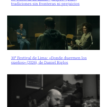
tradiciones sin fronteras ni prejuicios
30° Festival de Lima: «Donde duermen los
sueños» (2026), de Daniel Riglos