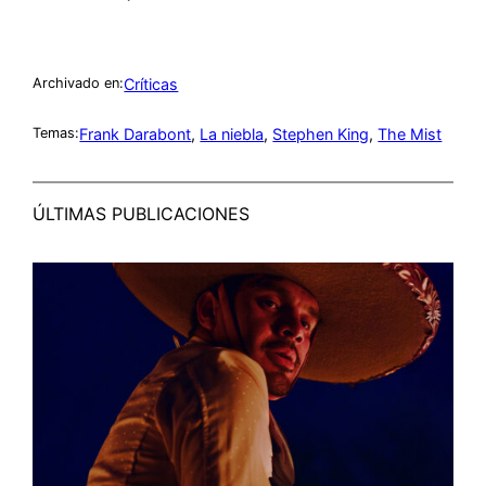
Críticas
Archivado en:
Frank Darabont
, 
La niebla
, 
Stephen King
, 
The Mist
Temas:
ÚLTIMAS PUBLICACIONES