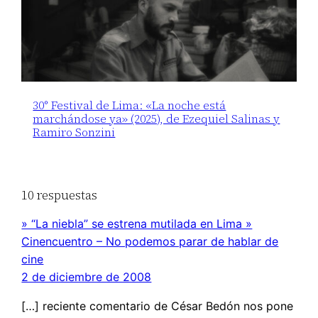
30° Festival de Lima: «La noche está
marchándose ya» (2025), de Ezequiel Salinas y
Ramiro Sonzini
10 respuestas
» “La niebla” se estrena mutilada en Lima »
Cinencuentro – No podemos parar de hablar de
cine
2 de diciembre de 2008
[…] reciente comentario de César Bedón nos pone