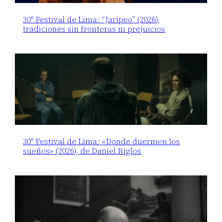
30° Festival de Lima: “Jaripeo” (2026),
tradiciones sin fronteras ni prejuicios
30° Festival de Lima: «Donde duermen los
sueños» (2026), de Daniel Riglos