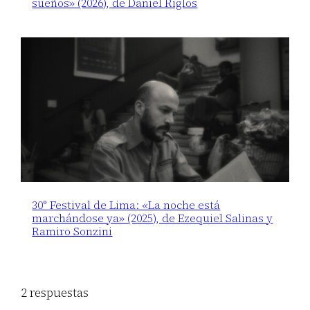
sueños» (2026), de Daniel Riglos
30° Festival de Lima: «La noche está
marchándose ya» (2025), de Ezequiel Salinas y
Ramiro Sonzini
2 respuestas