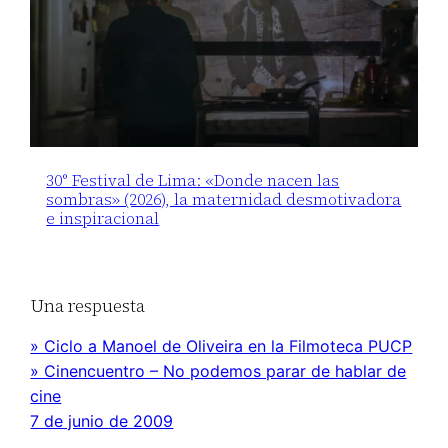
30° Festival de Lima: «Donde nacen las
sombras» (2026), la maternidad desmotivadora
e inspiracional
Una respuesta
» Ciclo a Manoel de Oliveira en la Filmoteca PUCP
» Cinencuentro – No podemos parar de hablar de
cine
7 de junio de 2009