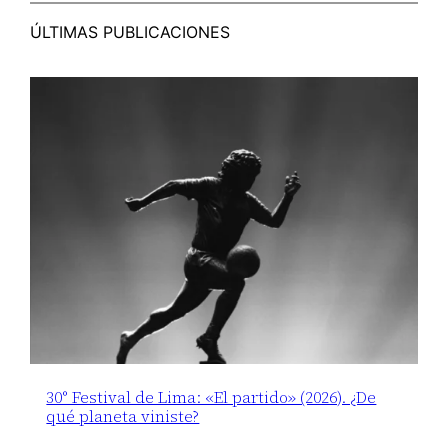
ÚLTIMAS PUBLICACIONES
30° Festival de Lima: «El partido» (2026). ¿De
qué planeta viniste?