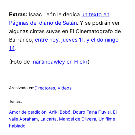
Extras:
Isaac León le dedica
un texto en
Páginas del diario de Satán
. Y se podrán ver
algunas cintas suyas en El Cinematógrafo de
Barranco,
entre hoy, jueves 11, y el domingo
14
.
(Foto de
martinpawley en Flickr
)
Directores
, 
Videos
Archivado en:
Temas:
Amor de perdición
, 
Aniki Bóbó
, 
Douro Faina Fluvial
, 
El
valle Abraham
, 
La carta
, 
Manoel de Oliveira
, 
Un filme
hablado