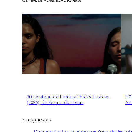
ÚLTIMAS PUBLICACIONES
30° Festival de Lima: «Chicas tristes»
30°
(2026), de Fernanda Tovar
An
3 respuestas
Documental Lucanamarca – Zona del Escrib