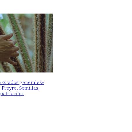
 «Estados generales»
o Freyre. Semillas,
epatriación