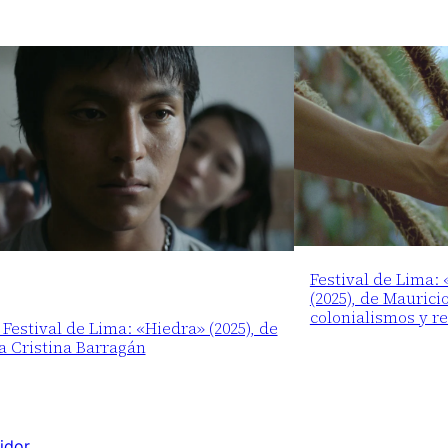
Festival de Lima:
(2025), de Maurici
colonialismos y r
 Festival de Lima: «Hiedra» (2025), de
a Cristina Barragán
idor