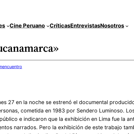
es
Cine Peruano
Críticas
Entrevistas
Nosotros
Lucanamarca»
inencuentro
unes 27 en la noche se estrenó el documental produci
personas, cometida en 1983 por Sendero Luminoso. Lo
público e indicaron que la exhibición en Lima fue la a
tos narrados. Pero la exhibición de este trabajo tambi