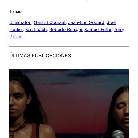
Temas:
Cinematon
, 
Gerard Courant
, 
Jean-Luc Godard
, 
Joel
Lautier
, 
Ken Loach
, 
Roberto Benigni
, 
Samuel Fuller
, 
Terry
Gilliam
ÚLTIMAS PUBLICACIONES