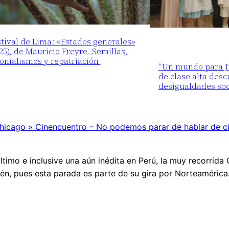
tival de Lima: «Estados generales»
25), de Mauricio Freyre. Semillas,
lonialismos y repatriación
“Un mundo para Ju
de clase alta desc
desigualdades soc
 Chicago » Cinencuentro – No podemos parar de hablar de c
ltimo e inclusive una aún inédita en Perú, la muy recorrida
ién, pues esta parada es parte de su gira por Norteamérica