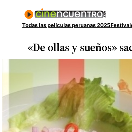
Saltar
al
contenido
Todas las películas peruanas 2025
Festival
«De ollas y sueños» sa