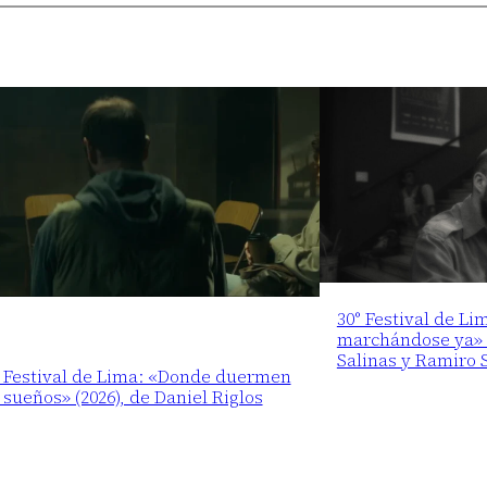
30° Festival de Li
marchándose ya» (
Salinas y Ramiro 
° Festival de Lima: «Donde duermen
 sueños» (2026), de Daniel Riglos