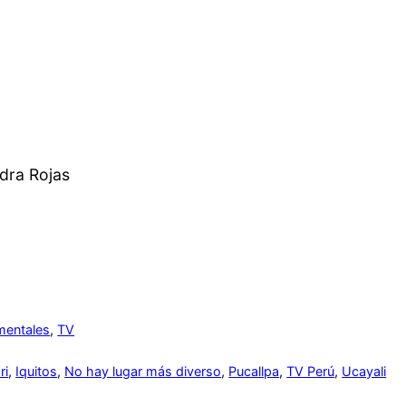
dra Rojas
entales
, 
TV
ri
, 
Iquitos
, 
No hay lugar más diverso
, 
Pucallpa
, 
TV Perú
, 
Ucayali