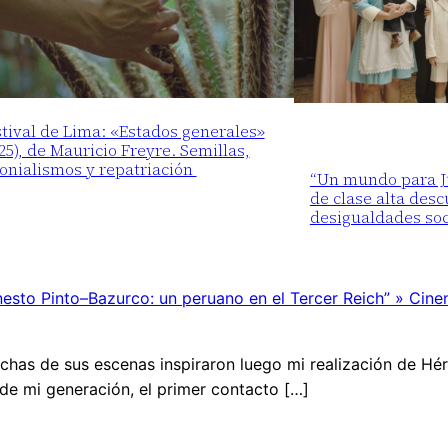
tival de Lima: «Estados generales»
25), de Mauricio Freyre. Semillas,
lonialismos y repatriación
“Un mundo para Ju
de clase alta desc
desigualdades soc
nesto Pinto–Bazurco: un peruano en el Tercer Reich” » Cin
muchas de sus escenas inspiraron luego mi realización de H
de mi generación, el primer contacto […]