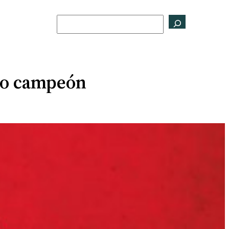
Buscar
co campeón