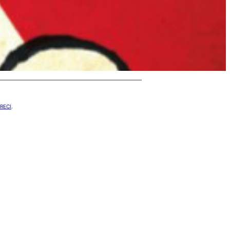
RECI
.