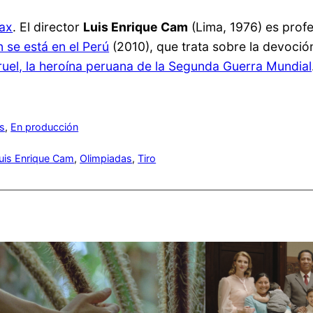
rax
. El director
Luis Enrique Cam
(Lima, 1976) es profe
 se está en el Perú
(2010), que trata sobre la devoció
uel, la heroína peruana de la Segunda Guerra Mundial
s
, 
En producción
uis Enrique Cam
, 
Olimpiadas
, 
Tiro