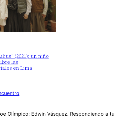
lius” (2021): un niño
ubre las
iales en Lima
encuentro
éroe Olímpico: Edwin Vásquez. Respondiendo a tu