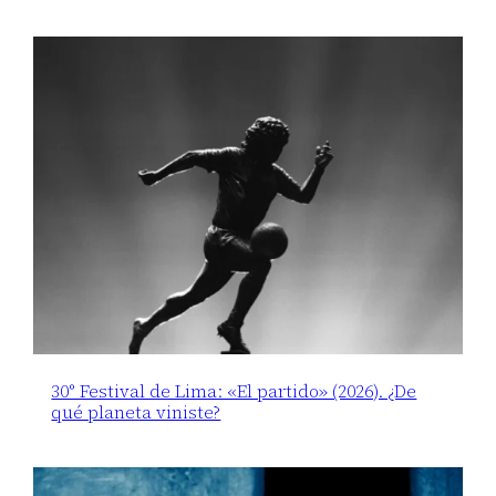
30° Festival de Lima: «El partido» (2026). ¿De
qué planeta viniste?