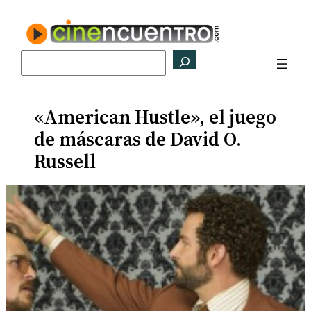
Saltar
al
contenido
Buscar
«American Hustle», el juego
de máscaras de David O.
Russell