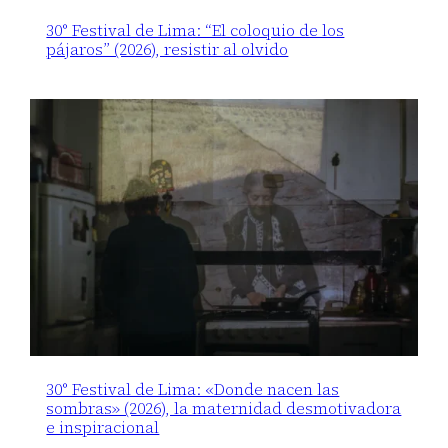
30° Festival de Lima: “El coloquio de los
pájaros” (2026), resistir al olvido
30° Festival de Lima: «Donde nacen las
sombras» (2026), la maternidad desmotivadora
e inspiracional