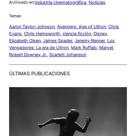
Industria cinematográfica
, 
Noticias
Archivado en:
Temas:
Aaron Taylor-Johnson
, 
Avengers: Age of Ultron
, 
Chris
Evans
, 
Chris Hemsworth
, 
ciencia ficción
, 
Disney
, 
Elizabeth Olsen
, 
James Spader
, 
Jeremy Renner
, 
Los
Vengadores: La era de Ultron
, 
Mark Ruffalo
, 
Marvel
, 
Robert Downey Jr.
, 
Scarlett Johanson
ÚLTIMAS PUBLICACIONES