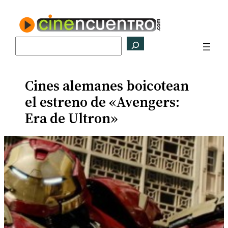
Saltar
al
contenido
Buscar
Cines alemanes boicotean
el estreno de «Avengers:
Era de Ultron»