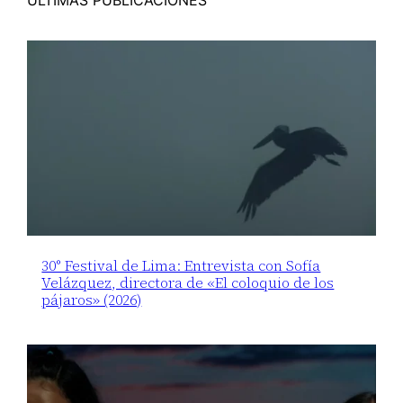
30° Festival de Lima: Entrevista con Sofía
Velázquez, directora de «El coloquio de los
pájaros» (2026)