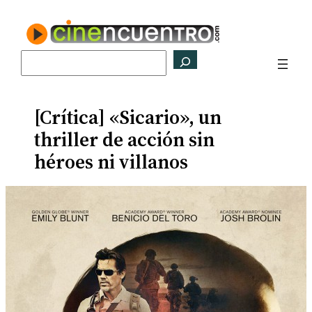
Saltar
al
contenido
Buscar
[Crítica] «Sicario», un
thriller de acción sin
héroes ni villanos