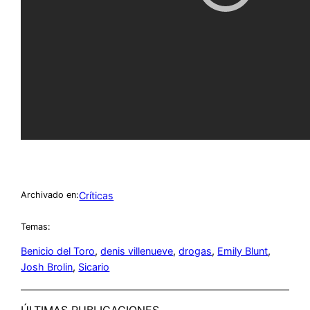
Críticas
Archivado en:
Temas:
Benicio del Toro
, 
denis villenueve
, 
drogas
, 
Emily Blunt
, 
Josh Brolin
, 
Sicario
ÚLTIMAS PUBLICACIONES