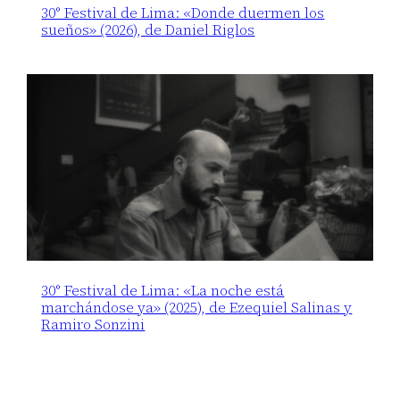
30° Festival de Lima: «Donde duermen los
sueños» (2026), de Daniel Riglos
30° Festival de Lima: «La noche está
marchándose ya» (2025), de Ezequiel Salinas y
Ramiro Sonzini