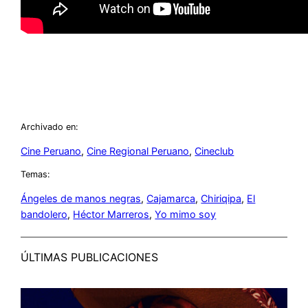
Archivado en:
Cine Peruano
, 
Cine Regional Peruano
, 
Cineclub
Temas:
Ángeles de manos negras
, 
Cajamarca
, 
Chiriqipa
, 
El
bandolero
, 
Héctor Marreros
, 
Yo mimo soy
ÚLTIMAS PUBLICACIONES