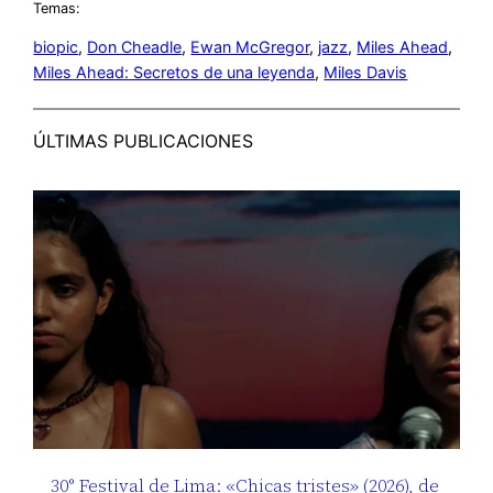
Temas:
biopic
, 
Don Cheadle
, 
Ewan McGregor
, 
jazz
, 
Miles Ahead
, 
Miles Ahead: Secretos de una leyenda
, 
Miles Davis
ÚLTIMAS PUBLICACIONES
30° Festival de Lima: «Chicas tristes» (2026), de