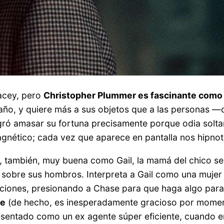
acey, pero
Christopher Plummer es fascinante como J
acaño, y quiere más a sus objetos que a las personas —
ogró amasar su fortuna precisamente porque odia solta
gnético; cada vez que aparece en pantalla nos hipnotiz
es, también, muy buena como Gail, la mamá del chico 
ia sobre sus hombros. Interpreta a Gail como una mujer 
uciones, presionando a Chase para que haga algo para 
te
(de hecho, es inesperadamente gracioso por momen
esentado como un ex agente súper eficiente, cuando en