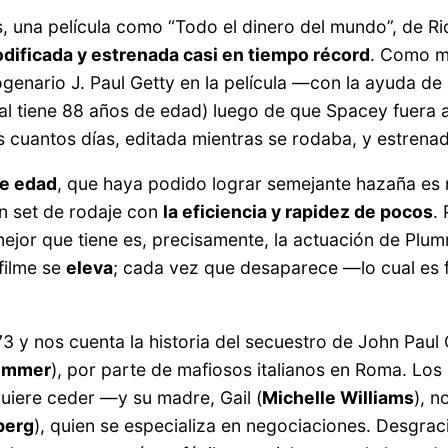
s, una película como “Todo el dinero del mundo”, de Ri
dificada y estrenada casi en tiempo récord
. Como m
togenario J. Paul Getty en la película —con la ayuda 
eal tiene 88 años de edad) luego de que Spacey fuera
os cuantos días, editada mientras se rodaba, y estren
de edad
, que haya podido lograr semejante hazaña es n
n set de rodaje con
la eficiencia y rapidez de pocos
.
 mejor que tiene es, precisamente, la actuación de Pl
filme se
eleva
; cada vez que desaparece —lo cual es f
 y nos cuenta la historia del secuestro de John Paul Ge
lummer
), por parte de mafiosos italianos en Roma. Los
uiere ceder —y su madre, Gail (
Michelle Williams
), n
berg
), quien se especializa en negociaciones. Desgra