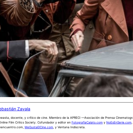
ebastián Zavala
neasta, docente, y crítico de cine. Miembro de la APRECI —Asociación de Prensa Cinematogr
Online Film Critics Society. Cofundador y editor en
FotografíaCalato.com
y
NoEsEnSerie.com
,
nencuentro.com,
MeGustaElCine.com
, y Ventana Indiscreta.