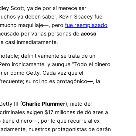
dley Scott, ya de por sí merece ser
uchos ya deben saber, Kevin Spacey fue
de mucho maquillaje—, pero
fue reemplazado
 acusado por varias personas de
acoso
ada casi inmediatamente.
otable; definitivamente se trata de un
 Pero irónicamente, y aunque “Todo el dinero
ummer como Getty. Cada vez que el
recuente; su rol no es protagónico—, la
tty III (
Charlie Plummer
), nieto del
 criminales exigen $17 millones de dólares a
o tiene dinero—, por lo que recurre al ex
ciadamente, nuestros protagonistas de darán