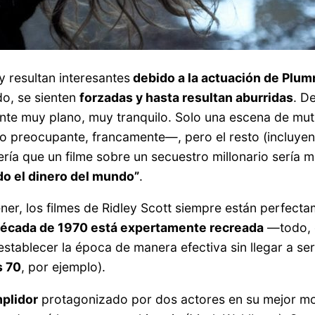
 resultan interesantes
debido a la actuación de Plu
do, se sienten
forzadas y hasta resultan aburridas
. D
ente muy plano, muy tranquilo. Solo una escena de muti
do preocupante, francamente—, pero el resto (incluyend
ería que un filme sobre un secuestro millonario sería
do el dinero del mundo”
.
r, los filmes de Ridley Scott siempre están perfectam
década de 1970 está expertamente recreada
—todo, d
establecer la época de manera efectiva sin llegar a se
s 70
, por ejemplo).
plidor
protagonizado por dos actores en su mejor m