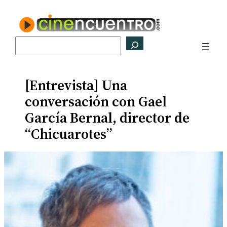
Saltar
al
contenido
Buscar
[Entrevista] Una
conversación con Gael
García Bernal, director de
“Chicuarotes”