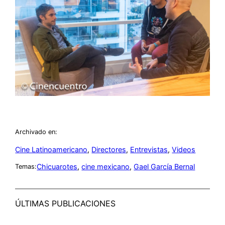
Archivado en:
Cine Latinoamericano
, 
Directores
, 
Entrevistas
, 
Videos
Chicuarotes
, 
cine mexicano
, 
Gael García Bernal
Temas:
ÚLTIMAS PUBLICACIONES