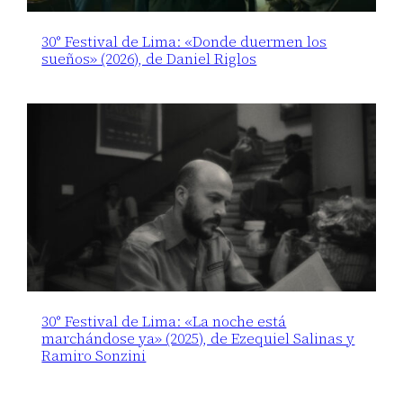
30° Festival de Lima: «Donde duermen los
sueños» (2026), de Daniel Riglos
30° Festival de Lima: «La noche está
marchándose ya» (2025), de Ezequiel Salinas y
Ramiro Sonzini