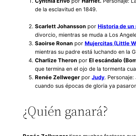
Cynthia Erivo
por
Harriet.
Personaje: La
de la esclavitud en 1849.
Scarlett Johansson
por
Historia de un
divorcio, mientras se muda a Los Angele
Saoirse Ronan
por
Mujercitas (Little
mientras su padre está luchando en la G
Charlize Theron
por
El escándalo (Bo
que termina en el ojo de la tormenta cu
Renée Zellweger
por
Judy
. Personaje:
cuando sus épocas de gloria ya pasaron 
¿Quién ganará?