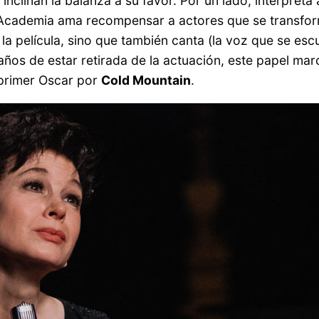
nclinan la balanza a su favor. Por un lado, interpreta
a Academia ama recompensar a actores que se transfor
 la película, sino que también canta (la voz que se es
s de estar retirada de la actuación, este papel marca 
 primer Oscar por
Cold Mountain
.