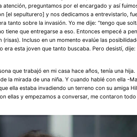
 atención, preguntamos por el encargado y así fuimo
n [el sepulturero] y nos dedicamos a entrevistarlo, f
 era tanto sobre la invasión. Yo me dije: “tengo que s
no tiene que entregarse a eso. Entonces empecé a pensa
 (risas). Incluso en un momento evalúe las posibilidad
era esta joven que tanto buscaba. Pero desistí, dije: 
ona que trabajó en mi casa hace años, tenía una hija. E
desde la mirada de una niña. Y cuando hablé con ella -
ue ella estaba invadiendo un terreno con su amiga Hild
con ellas y empezamos a conversar, me contaron todo l