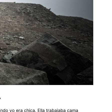
?
ando yo era chica. Ella trabajaba cama