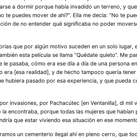
arse a dormir porque había invadido un terreno, y que 
te puedes mover de ahí?”. Ella me decía: “No te puede
sación de no entender qué significaba no poder movers
orias que por algún motivo suceden en un solo lugar, e
también esta película se llama “Quédate quieto”. Me pa
e le pasaba, cómo era ese día a día de una persona en 
 era [esa realidad], y de hecho tampoco quería tener 
ue hubiera pasado por esa experiencia, y que pueda co
r invasiones, por Pachacútec [en Ventanilla], di mil 
o la encontraba, porque todas las mujeres que habían 
tendría que estar viviendo esa situación en ese momen
ramos un cementerio ilegal ahí en pleno cerro, que to