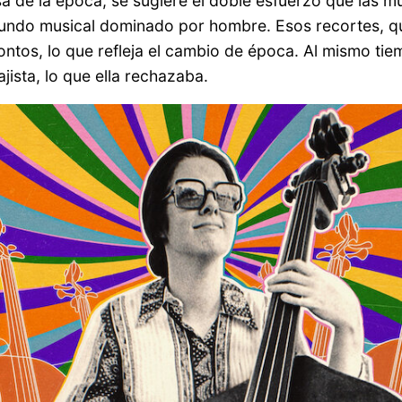
a de la época, se sugiere el doble esfuerzo que las 
 mundo musical dominado por hombre. Esos recortes, q
ontos, lo que refleja el cambio de época. Al mismo tie
jista, lo que ella rechazaba.