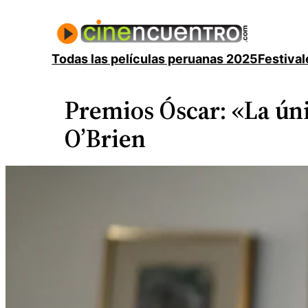
Saltar
al
contenido
Todas las películas peruanas 2025
Festival
Premios Óscar: «La úni
O’Brien