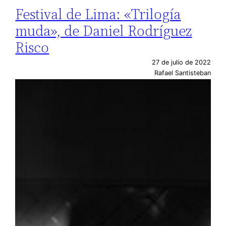
Festival de Lima: «Trilogía
muda», de Daniel Rodríguez
Risco
27 de julio de 2022
Rafael Santisteban