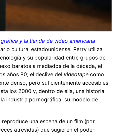
ográfica y la tienda de video americana
nario cultural estadounidense. Perry utiliza
 tecnología y su popularidad entre grupos de
 sexo baratos a mediados de la década, el
os años 80; el declive del
videotape
como
mente denso, pero suficientemente accesibles
ta los 2000 y, dentro de ella, una historia
 la industria pornográfica, su modelo de
y reproduce una escena de un film (por
veces atrevidas) que sugieren el poder