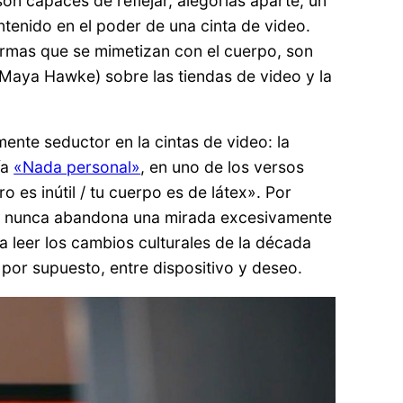
son capaces de reflejar, alegorías aparte, un
tenido en el poder de una cinta de video.
formas que se mimetizan con el cuerpo, son
Maya Hawke) sobre las tiendas de video y la
mente seductor en la cintas de video: la
ía
«Nada personal»
, en uno de los versos
o es inútil / tu cuerpo es de látex». Por
asi nunca abandona una mirada excesivamente
ra leer los cambios culturales de la década
 por supuesto, entre dispositivo y deseo.