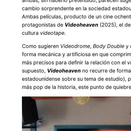
ambas, sin haberlo pretendido, parecen sugeri
cambio sorprendente en la sociedad estadoun
Ambas películas, producto de un cine ochente
protagonistas de
Videoheaven
(2025), el d
cultura
videotape
.
Como sugieren
Videodrome
,
Body Double
y 
forma mecánica y artificiosa en que compri
más precisos para definir la relación con el
v
supuesto,
Videoheaven
no recurre de forma
estadounidense sobre su tema de estudio), per
más pop de la historia, este punto de quiebre