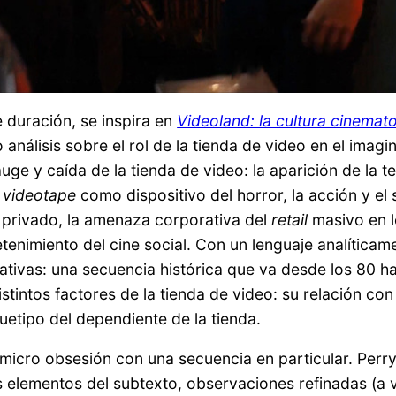
e duración, se inspira en
Videoland: la cultura cinemat
 análisis sobre el rol de la tienda de video en el imagi
auge y caída de la tienda de video: la aparición de la
l
videotape
como dispositivo del horror, la acción y el
 privado, la amenaza corporativa del
retail
masivo en l
etenimiento del cine social. Con un lenguaje analítica
rativas: una secuencia histórica que va desde los 80 has
tintos factores de la tienda de video: su relación con
uetipo del dependiente de la tienda.
u micro obsesión con una secuencia en particular. Perr
s elementos del subtexto, observaciones refinadas (a 