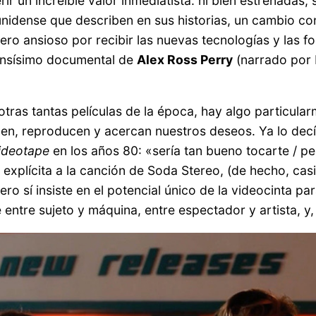
r un increíble valor inmediatista: ni bien estrenadas, 
idense que describen en sus historias, un cambio con
ro ansioso por recibir las nuevas tecnologías y las 
ensísimo documental de
Alex Ross Perry
(narrado por 
otras tantas películas de la época, hay algo particular
men, reproducen y acercan nuestros deseos. Ya lo dec
ideotape
en los años 80: «sería tan bueno tocarte / per
 explícita a la canción de Soda Stereo, (de hecho, c
o sí insiste en el potencial único de la videocinta pa
 entre sujeto y máquina, entre espectador y artista, y,