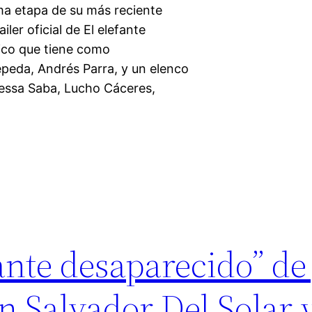
tima etapa de su más reciente
ler oficial de El elefante
gico que tiene como
epeda, Andrés Parra, y un elenco
essa Saba, Lucho Cáceres,
ante desaparecido” de
n Salvador Del Solar 