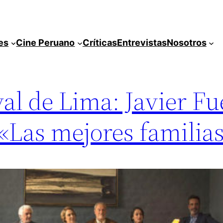
es
Cine Peruano
Críticas
Entrevistas
Nosotros
val de Lima: Javier Fu
 «Las mejores familia