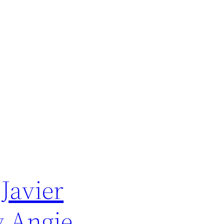
 Javier
y Angie