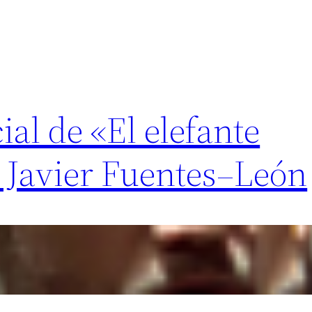
cial de «El elefante
e Javier Fuentes–León