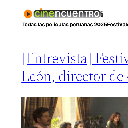
Saltar
al
contenido
Todas las películas peruanas 2025
Festival
[Entrevista] Festi
León, director de