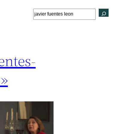
Buscar
entes-
s»