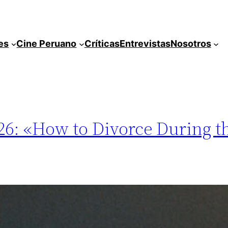
es
Cine Peruano
Críticas
Entrevistas
Nosotros
26: «How to Divorce During t