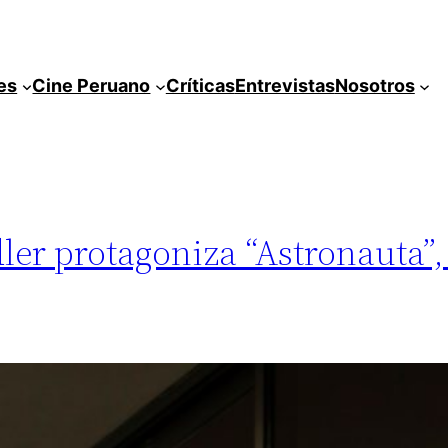
es
Cine Peruano
Críticas
Entrevistas
Nosotros
ler protagoniza “Astronauta”,