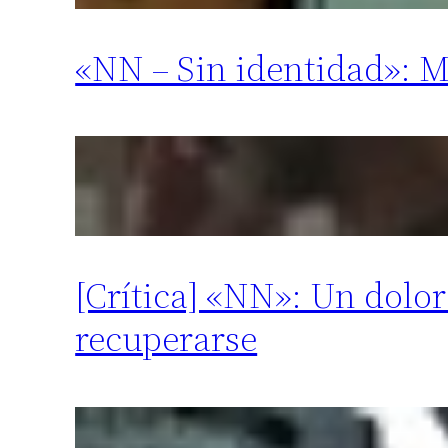
«NN – Sin identidad»: Me
[Crítica] «NN»: Un dolo
recuperarse