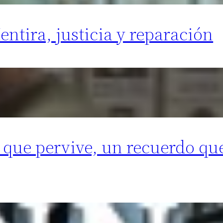
ntira, justicia y reparación
r que pervive, un recuerdo q