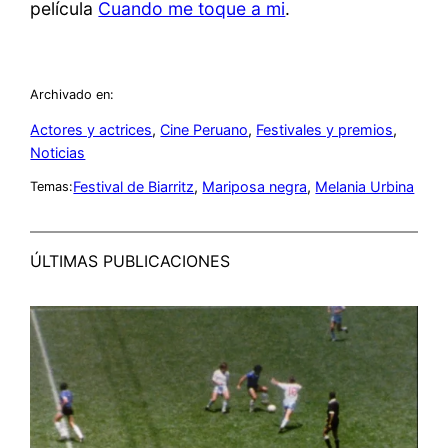
película
Cuando me toque a mi
.
Archivado en:
Actores y actrices
, 
Cine Peruano
, 
Festivales y premios
, 
Noticias
Festival de Biarritz
, 
Mariposa negra
, 
Melania Urbina
Temas:
ÚLTIMAS PUBLICACIONES