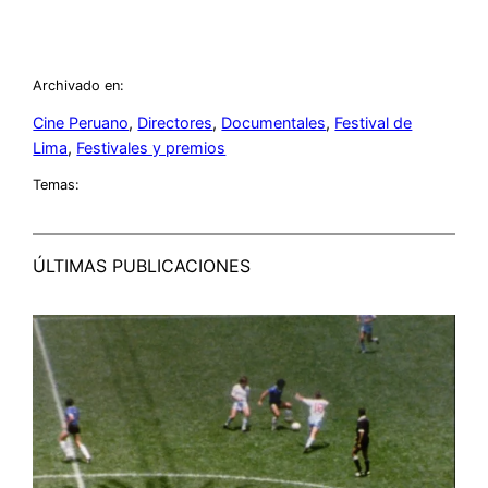
Archivado en:
Cine Peruano
, 
Directores
, 
Documentales
, 
Festival de
Lima
, 
Festivales y premios
Temas:
ÚLTIMAS PUBLICACIONES