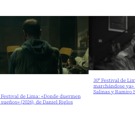
30° Festival de Li
marchándose ya» (
Salinas y Ramiro 
° Festival de Lima: «Donde duermen
 sueños» (2026), de Daniel Riglos