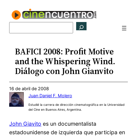
Saltar
al
contenido
Buscar
BAFICI 2008: Profit Motive
and the Whispering Wind.
Diálogo con John Gianvito
16 de abril de 2008
Juan Daniel F. Molero
Estudié la carrera de dirección cinematográfica en la Universidad
del Cine en Buenos Aires, Argentina.
John Giavito
es un documentalista
estadounidense de izquierda que participa en