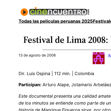
Saltar
al
contenido
Todas las películas peruanas 2025
Festival
Festival de Lima 2008: 
13 de agosto de 2008
A
Dir. Luis Ospina | 112 min. | Colombia
Participan:
Arturo Alape, Jotamario Arbeláez
Este documental presenta una calidad amateu
de los minutos se entiende como parte de una 
historia de Manrique Figueroa sirve, por otro