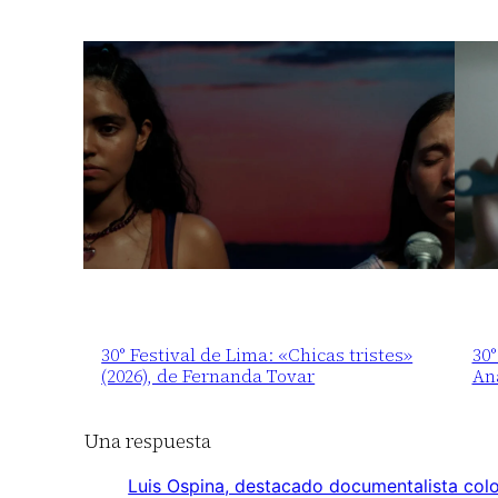
30° Festival de Lima: «Chicas tristes»
30°
(2026), de Fernanda Tovar
An
Una respuesta
Luis Ospina, destacado documentalista col