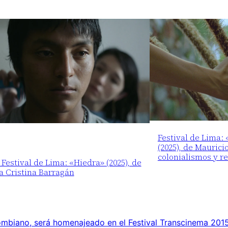
Festival de Lima:
(2025), de Maurici
colonialismos y r
 Festival de Lima: «Hiedra» (2025), de
a Cristina Barragán
ombiano, será homenajeado en el Festival Transcinema 2015