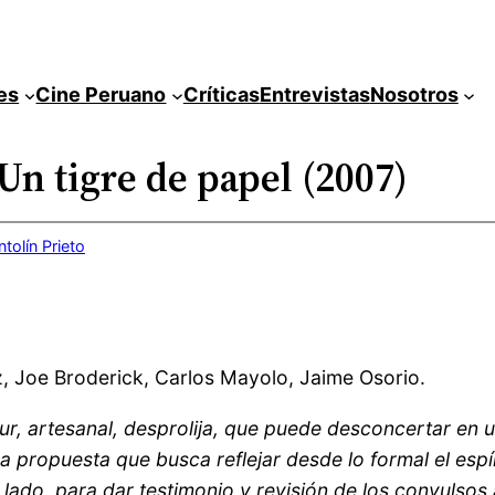
es
Cine Peruano
Críticas
Entrevistas
Nosotros
Un tigre de papel (2007)
ntolín Prieto
, Joe Broderick, Carlos Mayolo, Jaime Osorio.
r, artesanal, desprolija, que puede desconcertar en 
propuesta que busca reflejar desde lo formal el espíri
 lado, para dar testimonio y revisión de los convulsos 