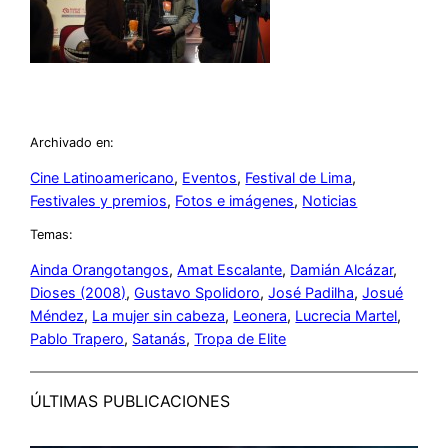
Archivado en:
Cine Latinoamericano
, 
Eventos
, 
Festival de Lima
, 
Festivales y premios
, 
Fotos e imágenes
, 
Noticias
Temas:
Ainda Orangotangos
, 
Amat Escalante
, 
Damián Alcázar
, 
Dioses (2008)
, 
Gustavo Spolidoro
, 
José Padilha
, 
Josué
Méndez
, 
La mujer sin cabeza
, 
Leonera
, 
Lucrecia Martel
, 
Pablo Trapero
, 
Satanás
, 
Tropa de Elite
ÚLTIMAS PUBLICACIONES