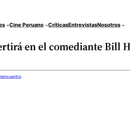
es
Cine Peruano
Críticas
Entrevistas
Nosotros
rtirá en el comediante Bill 
inencuentro