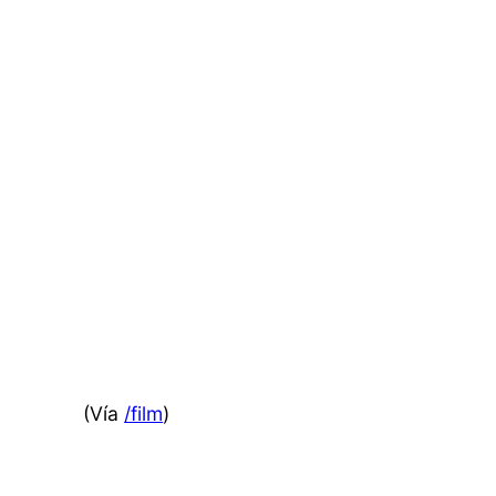
(Vía
/film
)