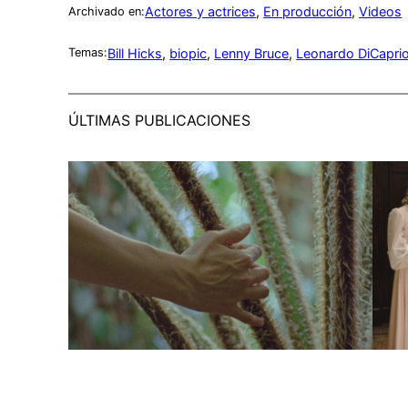
Actores y actrices
, 
En producción
, 
Videos
Archivado en:
Bill Hicks
, 
biopic
, 
Lenny Bruce
, 
Leonardo DiCapri
Temas:
ÚLTIMAS PUBLICACIONES