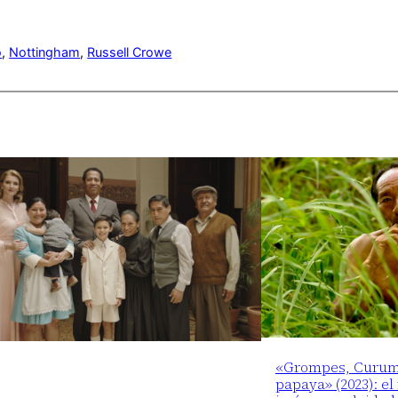
o
, 
Nottingham
, 
Russell Crowe
«Grompes, Curumí 
papaya» (2023): el