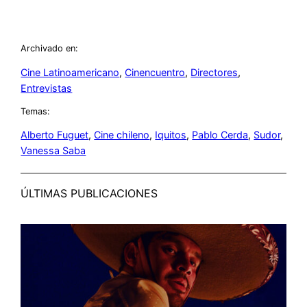
Archivado en:
Cine Latinoamericano
, 
Cinencuentro
, 
Directores
, 
Entrevistas
Temas:
Alberto Fuguet
, 
Cine chileno
, 
Iquitos
, 
Pablo Cerda
, 
Sudor
, 
Vanessa Saba
ÚLTIMAS PUBLICACIONES