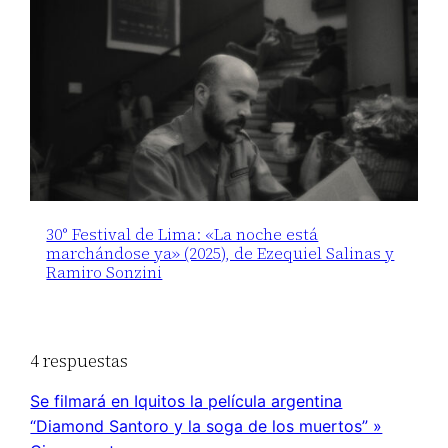
30° Festival de Lima: «La noche está
marchándose ya» (2025), de Ezequiel Salinas y
Ramiro Sonzini
4 respuestas
Se filmará en Iquitos la película argentina
“Diamond Santoro y la soga de los muertos” »