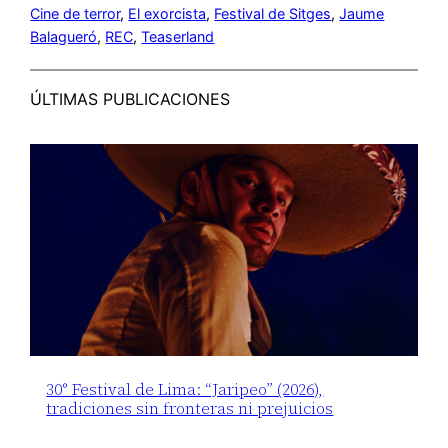
Cine de terror
, 
El exorcista
, 
Festival de Sitges
, 
Jaume
Balagueró
, 
REC
, 
Teaserland
ÚLTIMAS PUBLICACIONES
30° Festival de Lima: “Jaripeo” (2026),
tradiciones sin fronteras ni prejuicios