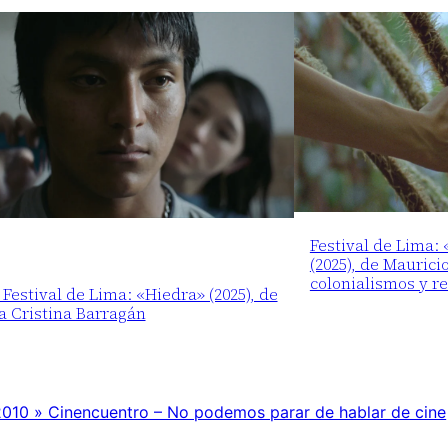
Festival de Lima:
(2025), de Maurici
colonialismos y r
 Festival de Lima: «Hiedra» (2025), de
a Cristina Barragán
ro 2010 » Cinencuentro – No podemos parar de hablar de cine