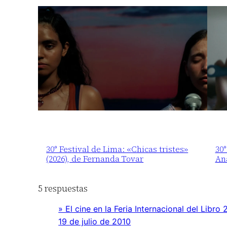
30° Festival de Lima: «Chicas tristes»
30°
(2026), de Fernanda Tovar
An
5 respuestas
» El cine en la Feria Internacional del Lib
19 de julio de 2010