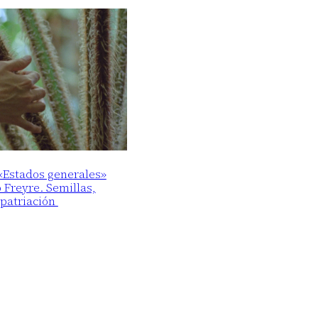
 «Estados generales»
o Freyre. Semillas,
epatriación