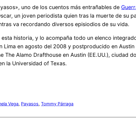
ayasos», uno de los cuentos más entrañables de
Guerra
Oscar, un joven periodista quien tras la muerte de su 
ntras va recordando diversos episiodios de su vida.
 esta historia, y lo acompaña todo un elenco integra
 Lima en agosto del 2008 y postproducido en Austin 
ne The Alamo Drafthouse en Austin (EE.UU.), ciudad do
n la Universidad of Texas.
nela Vega
, 
Payasos
, 
Tommy Párraga