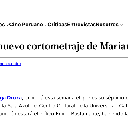
es
Cine Peruano
Críticas
Entrevistas
Nosotros
 nuevo cortometraje de Maria
inencuentro
ega Oroza
, exhibirá esta semana el que es su séptimo 
 la Sala Azul del Centro Cultural de la Universidad Ca
también estará el crítico Emilio Bustamante, haciendo l