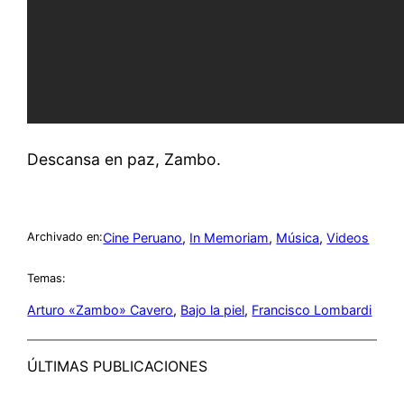
Descansa en paz, Zambo.
Cine Peruano
, 
In Memoriam
, 
Música
, 
Videos
Archivado en:
Temas:
Arturo «Zambo» Cavero
, 
Bajo la piel
, 
Francisco Lombardi
ÚLTIMAS PUBLICACIONES