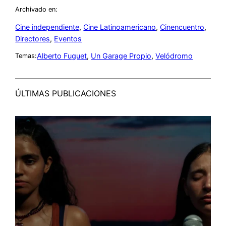
Archivado en:
Cine independiente
, 
Cine Latinoamericano
, 
Cinencuentro
, 
Directores
, 
Eventos
Alberto Fuguet
, 
Un Garage Propio
, 
Velódromo
Temas:
ÚLTIMAS PUBLICACIONES