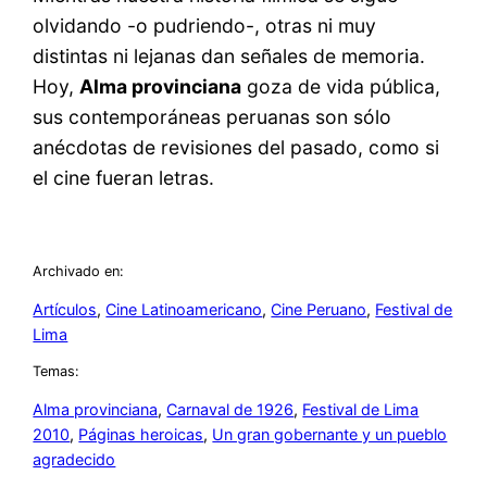
olvidando -o pudriendo-, otras ni muy
distintas ni lejanas dan señales de memoria.
Hoy,
Alma provinciana
goza de vida pública,
sus contemporáneas peruanas son sólo
anécdotas de revisiones del pasado, como si
el cine fueran letras.
Archivado en:
Artículos
, 
Cine Latinoamericano
, 
Cine Peruano
, 
Festival de
Lima
Temas:
Alma provinciana
, 
Carnaval de 1926
, 
Festival de Lima
2010
, 
Páginas heroicas
, 
Un gran gobernante y un pueblo
agradecido